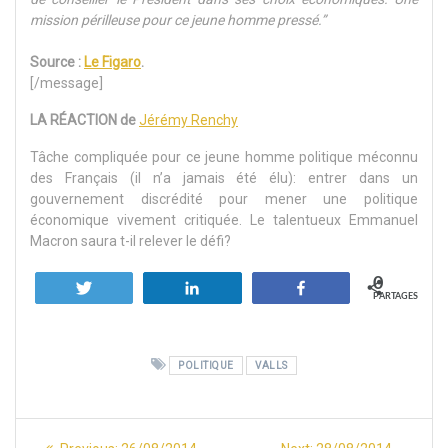
mission périlleuse pour ce jeune homme pressé.”
Source :
Le Figaro
.
[/message]
LA RÉACTION de
Jérémy Renchy
Tâche compliquée pour ce jeune homme politique méconnu
des Français (il n’a jamais été élu): entrer dans un
gouvernement discrédité pour mener une politique
économique vivement critiquée. Le talentueux Emmanuel
Macron saura t-il relever le défi?
0
Tweetez
Partagez
Partagez
PARTAGES
POLITIQUE
VALLS
Navigation
Previous
Next