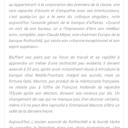
qu’appartenant à la corporation des premiers de la classe, une
rare capacité d’écoute et d’empathie avec ses interlocuteurs,
c’est quelqu’un qui a le sens du colloque singulier», note
aujourd’hui l’associé gérant de la banque d’affaires. «Quand
on sort de son bureau, on a l’impression d’être son meilleur
ami», complète Jean-Claude Meyer, vice-chairman Europe de la
banque Rothschild, qui vante son «charme exceptionnel et son
esprit supérieur».
Bluffant ses pairs par sa force de travail et sa rapidité à
apprendre un métier d’une technicité peu évidente, il devient
associé à 33 ans, après avoir notamment réussi à introduire la
banque chez Nestlé.Pourtant, malgré ses succès, mais sa
fortune faite, Macron, pur produit de la méritocratie française,
ne résiste pas à l’offre de François Hollande de rejoindre
l’Elysée après son élection, divisant ses revenus par dix. Un
changement de cap qui ne manque pas d’en étonner certains,
même s’il ne peut être reproché à Emmanuel Macron d’être un
rallié de la dernière heure.
Aujourd’hui, L’ancien associé de Rothschild a la lourde tâche
de conseiller le Président dans ses choix économiques. Une