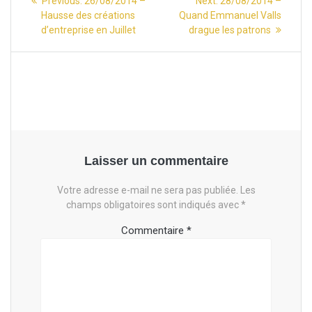
Previous:
26/08/2014 –
Next:
28/08/2014 –
post:
post:
Hausse des créations
Quand Emmanuel Valls
de
d’entreprise en Juillet
drague les patrons
l’article
Laisser un commentaire
Votre adresse e-mail ne sera pas publiée.
Les
champs obligatoires sont indiqués avec
*
Commentaire
*