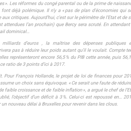
les ». Les réformes du congé parental ou de la prime de naissan
 font déjà polémique. Il n’y a « pas de plan d’économies qui so
 aux critiques. Aujourd’hui, c’est sur le périmètre de l’Etat et de 
t attendues l’an prochain) que Bercy sera scruté. En attendant
vail dominical…
 milliards d’euros , la maîtrise des dépenses publiques e
vera pas à réduire leur poids autant qu’il le voulait. Compte t
, elles représenteront encore 56,5 % du PIB cette année, puis 56,
ce ratio de 3 points d’ici à 2017.
t. Pour François Hollande, le projet de loi de finances pour 20
assume un choix sans équivoque. « Ce serait une faute de réduir
faible croissance et de faible inflation », a argué le chef de l’E
lié, l’objectif d’un déficit à 3 %. Celui-ci est repoussé en… 20
 un nouveau délai à Bruxelles pour revenir dans les clous.