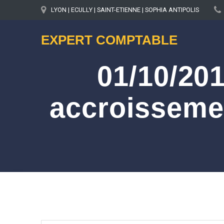
LYON | ECULLY | SAINT-ETIENNE | SOPHIA ANTIPOLIS
EXPERT COMPTABLE
01/10/201
accroissemen