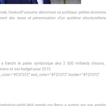
lande, l’exécutif assume désormais sa politique: petites économi
ent des taxes et pérennisation d’un système structurelleme
a franchi le palier symbolique des 2 000 milliards d’euros, 
sions et son budget pour 2015.
t_color=”#F2F2F2″ end_color=”#F2F2F2″ border=”#F2F2F2″
opération-vérité déjà menée par Bercy a surpris par son ampleu