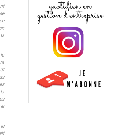
ent
se
cé
’an
ts
la
era
aut
as
es
 la
es
er
 le
it