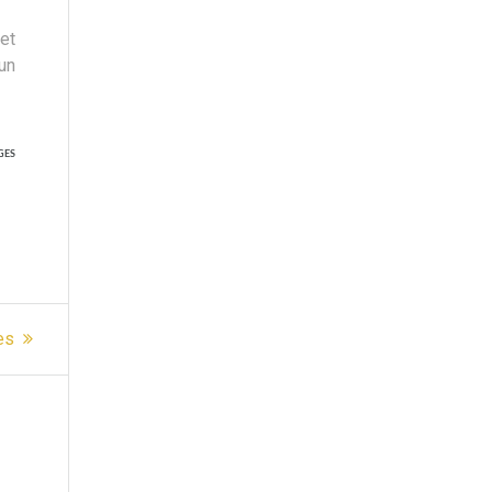
 et
un
GES
es