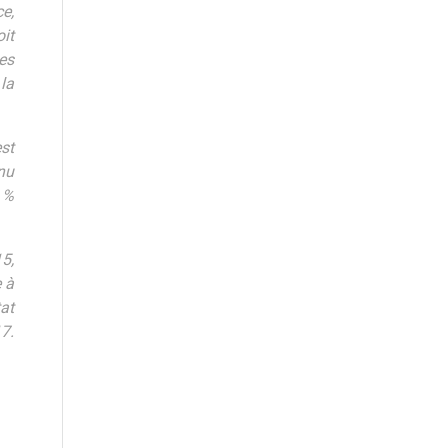
ce,
it
ses
 la
st
enu
1 %
15,
e à
tat
17.