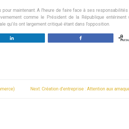
 pour maintenant. A l’heure de faire face à ses responsabilités
uvernement comme le Président de la République entérinent 
e qu’ils ont largement critiqué étant dans l’opposition.
0
Partagez
Partagez
PARTA
Next
ommerce)
Next:
Création d’entreprise : Attention aux arnaqu
post: