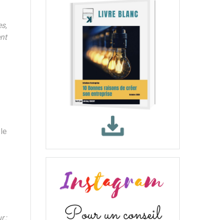
es,
nt
le
r :