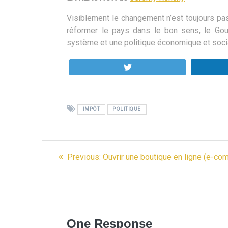
Visiblement le changement n’est toujours pas
réformer le pays dans le bon sens, le Go
système et une politique économique et social
Tweetez
IMPÔT
POLITIQUE
Navigation
Previous
Previous:
Ouvrir une boutique en ligne (e-c
post:
de
l’article
One Response