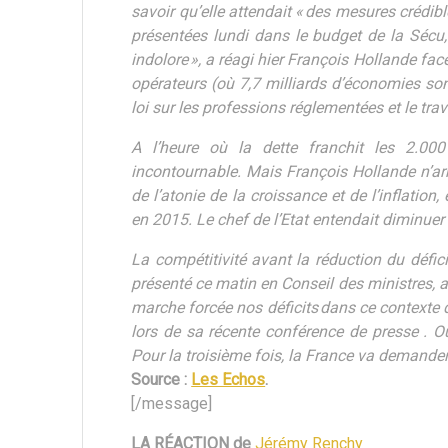
savoir qu’elle attendait « des mesures crédib
présentées lundi dans le budget de la Sécu,
indolore », a réagi hier François Hollande face
opérateurs (où 7,7 milliards d’économies son
loi sur les professions réglementées et le tra
A l’heure où la dette franchit les 2.000
incontournable. Mais François Hollande n’arri
de l’atonie de la croissance et de l’inflation
en 2015. Le chef de l’Etat entendait diminuer 
La compétitivité avant la réduction du défici
présenté ce matin en Conseil des ministres, 
marche forcée nos déficits dans ce contexte de 
lors de sa récente conférence de presse . Oub
Pour la troisième fois, la France va demander
Source :
Les Echos
.
[/message]
LA RÉACTION de
Jérémy Renchy