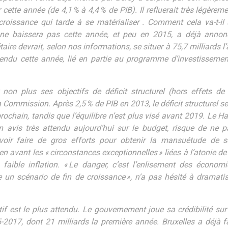
r cette année (de 4,1 % à 4,4 % de PIB). Il refluerait très légèrem
croissance qui tarde à se matérialiser . Comment cela va-t-il 
le ne baissera pas cette année, et peu en 2015, a déjà annon
gétaire devrait, selon nos informations, se situer à 75,7 milliards l
tendu cette année, lié en partie au programme d’investissemen
non plus ses objectifs de déficit structurel (hors effets de 
a Commission. Après 2,5 % de PIB en 2013, le déficit structurel s
prochain, tandis que l’équilibre n’est plus visé avant 2019. Le H
n avis très attendu aujourd’hui sur le budget, risque de ne p
voir faire de gros efforts pour obtenir la mansuétude de s
en avant les « circonstances exceptionnelles » liées à l’atonie de
faible inflation. « Le danger, c’est l’enlisement des économi
e un scénario de fin de croissance », n’a pas hésité à dramatis
if est le plus attendu. Le gouvernement joue sa crédibilité sur
2017, dont 21 milliards la première année. Bruxelles a déjà fa