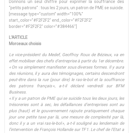
Donnons un seul chiffre pour exprimer la souffrance des
“petits patrons” : tous les 2 jours, un patron de PME se suicide.
[message type=”custom” width=”100%”
start_color=”#F2F2F2″ end_color=”#F2F2F2″
border=”#F2F2F2″ color=”#384466″]
L’ARTICLE
Morceaux choisis
Le vice-président du Medef, Geoffroy Roux de Bézieux, va en
effet mobiliser des chefs d’entreprise à partir du 1er décembre.
« On va simplement manifester sous diverses formes. Il y aura
des réunions, il y aura des témoignages, certains descendront
peut-être dans la rue (pour dire) le ras-le-bol et la souffrance
des patrons français », a-t-il déclaré vendredi sur BFM
Business.
« Il y a un patron de PME qui se suicide tous les deux jours, les
trésoreries sont à sec, les défaillances d’entreprises sont au
plus (haut) et le gouvernement rajoute pratiquement chaque
jour une petite taxe par là, une mesure de complexité par là,
donc il y a un vrai ras-le-bol », a-t-il souligné au lendemain de
l’intervention de François Hollande sur TF1. Le chef de l’Etat a