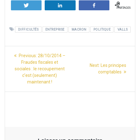
0
Tweetez
Partagez
Partagez
PARTAGES
DIFFICULTÉS
ENTREPRISE
MACRON
POLITIQUE
VALLS
Navigation
Previous
Previous:
28/10/2014 –
post:
Fraudes fiscales et
de
Next
Next:
Les principes
sociales : le recoupement
post:
comptables
c’est (seulement)
l’article
maintenant !