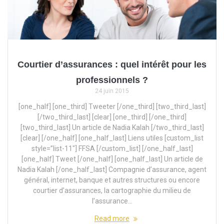
Courtier d’assurances : quel intérêt pour les
professionnels ?
24 juin 2015
[one_half] [one_third] Tweeter [/one_third] [two_third_last]
[/two_third_last] [clear] [one_third] [/one_third]
[two_third_last] Un article de Nadia Kalah [/two_third_last]
[clear] [/one_half] [one_half_last] Liens utiles [custom_list
style=”list-11″] FFSA [/custom_list] [/one_half_last]
[one_half] Tweet [/one_half] [one_half_last] Un article de
Nadia Kalah [/one_half_last] Compagnie d’assurance, agent
général, internet, banque et autres structures ou encore
courtier d’assurances, la cartographie du milieu de
l’assurance…
Read more