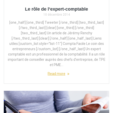
Le rôle de l’expert-comptable
10 décembre 2014
[one_half] [one_third] Tweeter [/one_third] [two_third_last]
[/two_third_last] [clear] [one_third] [/one_third]
[two_third_last] Un article de Jérémy Renchy
[/two_third_last] [clear] [/one_half] [one_half_last] Liens
utiles [custom_list style=”list-11″] Compta Facile Le coin des
entrepreneurs [/custom_list] [/one_half_last] Un expert
comptable est un professionnel de la comptabilité. Il a un rôle
important de conseiller auprès des chefs d’entreprise, de TPE
et PME…
Read more