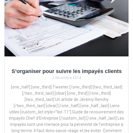
S’organiser pour suivre les impayés clients
3 décembre 2014
[one_half] [one_third] Tweeter [/one_third] [two_third_last]
[/two_third_last] [clear] [one_third] [/one_third]
[two_third_last] Un article de Jérémy Renchy
[/two_third_last] [clear] [/one_half] [one_half_last] Liens
utiles [custom_list style=”list-11″] Guide de recouvrement des
impayés Chef d’Entreprise [/custom_list] [/one_half_last] Les
impayés sont une menace pour la pérennité de l’entreprise à
long terme. Il faut donc savoir réagir et les éviter. Comment