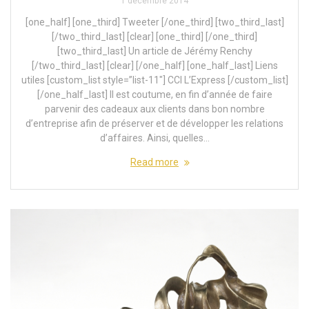
1 décembre 2014
[one_half] [one_third] Tweeter [/one_third] [two_third_last]
[/two_third_last] [clear] [one_third] [/one_third]
[two_third_last] Un article de Jérémy Renchy
[/two_third_last] [clear] [/one_half] [one_half_last] Liens
utiles [custom_list style=”list-11″] CCI L’Express [/custom_list]
[/one_half_last] Il est coutume, en fin d’année de faire
parvenir des cadeaux aux clients dans bon nombre
d’entreprise afin de préserver et de développer les relations
d’affaires. Ainsi, quelles…
Read more