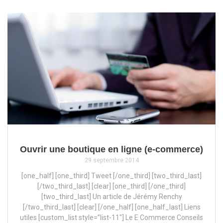
Ouvrir une boutique en ligne (e-commerce)
29 septembre 2014
[one_half] [one_third] Tweet [/one_third] [two_third_last]
[/two_third_last] [clear] [one_third] [/one_third]
[two_third_last] Un article de Jérémy Renchy
[/two_third_last] [clear] [/one_half] [one_half_last] Liens
utiles [custom_list style=”list-11″] Le E Commerce Conseils