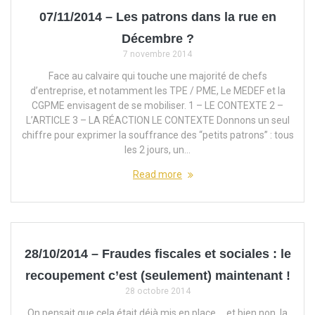
07/11/2014 – Les patrons dans la rue en
Décembre ?
7 novembre 2014
Face au calvaire qui touche une majorité de chefs
d’entreprise, et notamment les TPE / PME, Le MEDEF et la
CGPME envisagent de se mobiliser. 1 – LE CONTEXTE 2 –
L’ARTICLE 3 – LA RÉACTION LE CONTEXTE Donnons un seul
chiffre pour exprimer la souffrance des “petits patrons” : tous
les 2 jours, un…
Read more
28/10/2014 – Fraudes fiscales et sociales : le
recoupement c’est (seulement) maintenant !
28 octobre 2014
On pensait que cela était déjà mis en place … et bien non, la