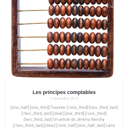
Les principes comptables
1 décembre 2014
[one_half] [one_third] Tweeter [/one_third] [two_third_last]
[/two_third_last] [clear] [one_third] [/one_third]
[two_third_last] Un article de Jérémy Renchy
[/two_third_last] [clear] [/one_half] [one_half_last] Liens