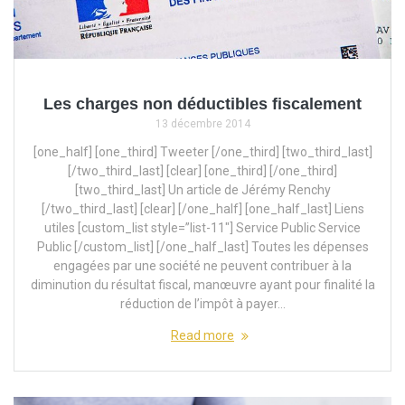
Les charges non déductibles fiscalement
13 décembre 2014
[one_half] [one_third] Tweeter [/one_third] [two_third_last]
[/two_third_last] [clear] [one_third] [/one_third]
[two_third_last] Un article de Jérémy Renchy
[/two_third_last] [clear] [/one_half] [one_half_last] Liens
utiles [custom_list style=”list-11″] Service Public Service
Public [/custom_list] [/one_half_last] Toutes les dépenses
engagées par une société ne peuvent contribuer à la
diminution du résultat fiscal, manœuvre ayant pour finalité la
réduction de l’impôt à payer…
Read more