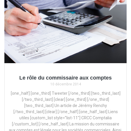
Le rôle du commissaire aux comptes
10 décembre 2014
[one_half] [one_third] Tweeter [/one_third] [two_third_last]
[/two_third_last] [clear] [one_third] [/one_third]
[two_third_last] Un article de Jérémy Renchy
[/two_third_last] [clear] [/one_half] [one_half_last] Liens
utiles [custom_list style=”list-11″] CRCC Comptalia
[/custom_list] [/one_half_last] La mission du commissaire
aux comptes est légale pour les sociétés commerciales. Ainsi,