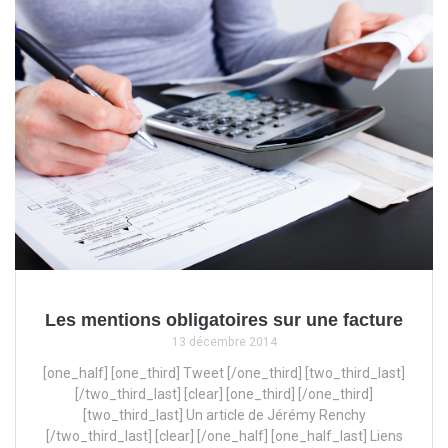
Les mentions obligatoires sur une facture
13 décembre 2014
[one_half] [one_third] Tweet [/one_third] [two_third_last]
[/two_third_last] [clear] [one_third] [/one_third]
[two_third_last] Un article de Jérémy Renchy
[/two_third_last] [clear] [/one_half] [one_half_last] Liens