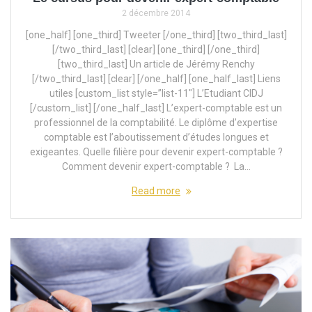
2 décembre 2014
[one_half] [one_third] Tweeter [/one_third] [two_third_last]
[/two_third_last] [clear] [one_third] [/one_third]
[two_third_last] Un article de Jérémy Renchy
[/two_third_last] [clear] [/one_half] [one_half_last] Liens
utiles [custom_list style=”list-11″] L’Etudiant CIDJ
[/custom_list] [/one_half_last] L’expert-comptable est un
professionnel de la comptabilité. Le diplôme d’expertise
comptable est l’aboutissement d’études longues et
exigeantes. Quelle filière pour devenir expert-comptable ?
Comment devenir expert-comptable ? La…
Read more