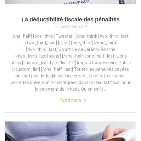
La déductibilité fiscale des pénalités
10 décembre 2014
[one_half] [one_third] Tweeter [/one_third] [two_third_last]
[/two_third_last] [clear] [one_third] [/one_third]
[two_third_last] Un article de Jérémy Renchy
[/two_third_last] [clear] [/one_half] [one_half_last] Liens
utiles [custom_list style=”list-11″] Impots.Gouv Service Public
[/custom_list] [/one_half_last] Toutes les pénalités payées
ne sont pas déductibles fiscalement. En effet, certaines
pénalités doivent être réintégrées dans le résultat fiscal pour
le paiement de l’impôt. Qu’en est-il…
Read more