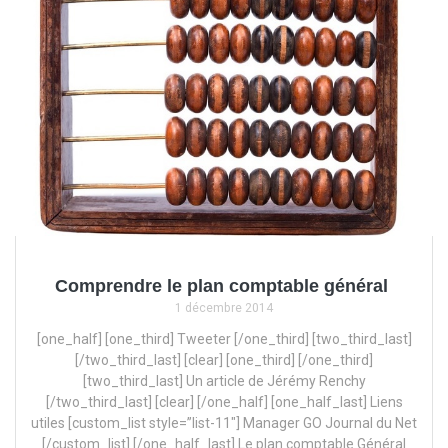
Comprendre le plan comptable général
1 décembre 2014
[one_half] [one_third] Tweeter [/one_third] [two_third_last]
[/two_third_last] [clear] [one_third] [/one_third]
[two_third_last] Un article de Jérémy Renchy
[/two_third_last] [clear] [/one_half] [one_half_last] Liens
utiles [custom_list style=”list-11″] Manager GO Journal du Net
[/custom_list] [/one_half_last] Le plan comptable Général