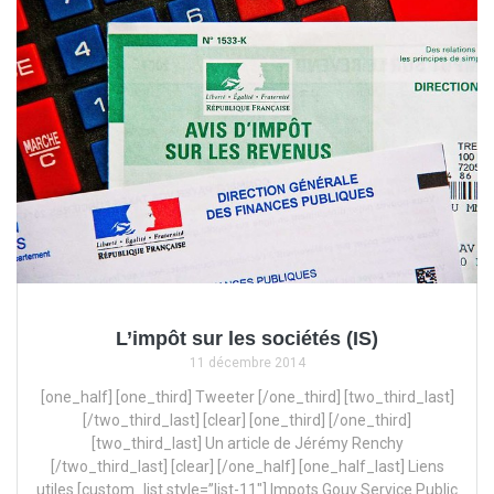
L’impôt sur les sociétés (IS)
11 décembre 2014
[one_half] [one_third] Tweeter [/one_third] [two_third_last]
[/two_third_last] [clear] [one_third] [/one_third]
[two_third_last] Un article de Jérémy Renchy
[/two_third_last] [clear] [/one_half] [one_half_last] Liens
utiles [custom_list style=”list-11″] Impots.Gouv Service Public