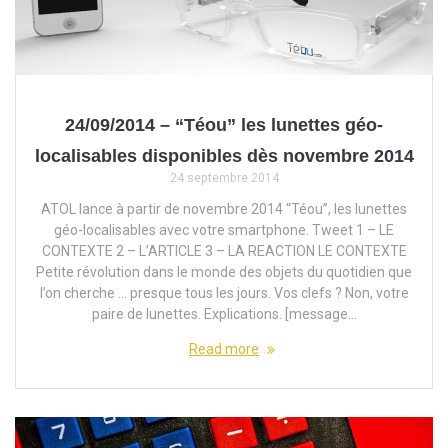
24/09/2014 – “Téou” les lunettes géo-
localisables disponibles dès novembre 2014
24 septembre 2014
ATOL lance à partir de novembre 2014 “Téou”, les lunettes
géo-localisables avec votre smartphone. Tweet 1 – LE
CONTEXTE 2 – L’ARTICLE 3 – LA REACTION LE CONTEXTE
Petite révolution dans le monde des objets du quotidien que
l’on cherche … presque tous les jours. Vos clefs ? Non, votre
paire de lunettes. Explications. [message…
Read more