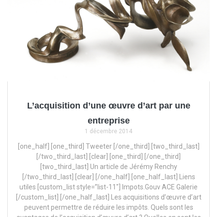
L’acquisition d’une œuvre d’art par une
entreprise
1 décembre 2014
[one_half] [one_third] Tweeter [/one_third] [two_third_last]
[/two_third_last] [clear] [one_third] [/one_third]
[two_third_last] Un article de Jérémy Renchy
[/two_third_last] [clear] [/one_half] [one_half_last] Liens
utiles [custom_list style=”list-11″] Impots.Gouv ACE Galerie
[/custom_list] [/one_half_last] Les acquisitions d’œuvre d’art
peuvent permettre de réduire les impôts. Quels sont les