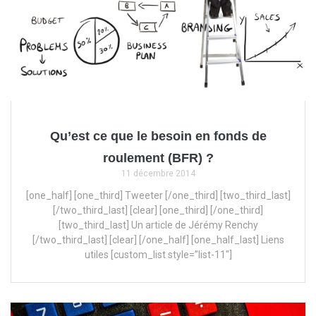
Qu’est ce que le besoin en fonds de
roulement (BFR) ?
11 décembre 2014
[one_half] [one_third] Tweeter [/one_third] [two_third_last]
[/two_third_last] [clear] [one_third] [/one_third]
[two_third_last] Un article de Jérémy Renchy
[/two_third_last] [clear] [/one_half] [one_half_last] Liens
utiles [custom_list style=”list-11″]