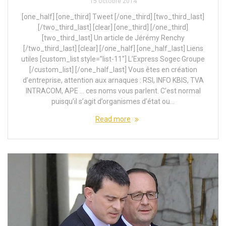
15 octobre 2014
[one_half] [one_third] Tweet [/one_third] [two_third_last]
[/two_third_last] [clear] [one_third] [/one_third]
[two_third_last] Un article de Jérémy Renchy
[/two_third_last] [clear] [/one_half] [one_half_last] Liens
utiles [custom_list style=”list-11″] L’Express Sogec Groupe
[/custom_list] [/one_half_last] Vous êtes en création
d’entreprise, attention aux arnaques : RSI, INFO KBIS, TVA
INTRACOM, APE … ces noms vous parlent. C’est normal
puisqu’il s’agit d’organismes d’état ou…
Read more